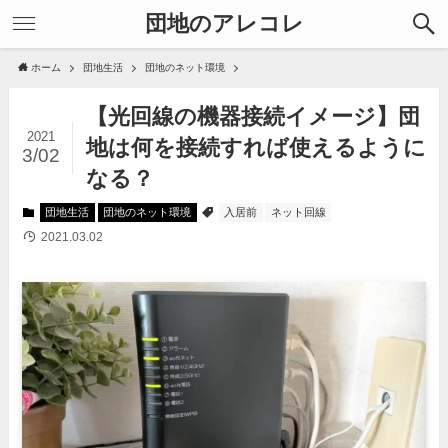
団地のアレコレ
ホーム
団地生活
団地のネット環境
【光回線の機器接続イメージ】団
2021
地は何を接続すれば使えるように
3/02
なる？
団地生活
団地のネット環境
入居前
ネット回線
2021.03.02