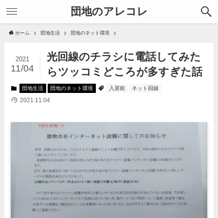
団地のアレコレ
ホーム
団地生活
団地のネット環境
光回線のチラシに電話してみた
2021
11/04
らツッコミどころが多すぎた話
団地生活
団地のネット環境
入居前
ネット回線
2021.11.04