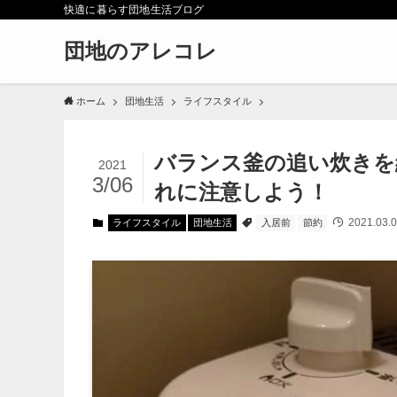
快適に暮らす団地生活ブログ
団地のアレコレ
ホーム
団地生活
ライフスタイル
バランス釜の追い炊きを
2021
3/06
れに注意しよう！
2021.03.0
ライフスタイル
団地生活
入居前
節約