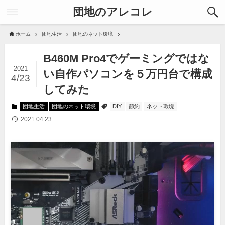
団地のアレコレ
ホーム
団地生活
団地のネット環境
B460M Pro4でゲーミングではな
2021
い自作パソコンを５万円台で構成
4/23
してみた
団地生活
団地のネット環境
DIY
節約
ネット環境
2021.04.23