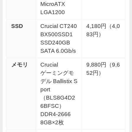
MicroATX
LGA1200
SSD
Crucial CT240
4,180円（4,0
BX500SSD1
83円）
SSD240GB
SATA 6.0Gb/s
メモリ
Crucial
9,880円（9,6
ゲーミングモ
52円）
デル Ballistix S
port
（BLS8G4D2
6BFSC）
DDR4-2666
8GB×2枚