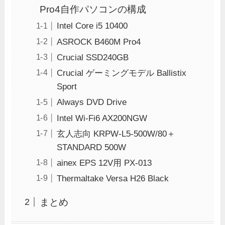
Pro4自作パソコンの構成
Intel Core i5 10400
ASROCK B460M Pro4
Crucial SSD240GB
Crucial ゲーミングモデル Ballistix
Sport
Always DVD Drive
Intel Wi-Fi6 AX200NGW
玄人志向 KRPW-L5-500W/80＋
STANDARD 500W
ainex EPS 12V用 PX-013
Thermaltake Versa H26 Black
まとめ