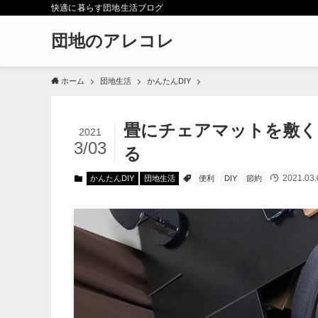
快適に暮らす団地生活ブログ
団地のアレコレ
ホーム
団地生活
かんたんDIY
畳にチェアマットを敷く
2021
3/03
る
2021.03.
かんたんDIY
団地生活
便利
DIY
節約